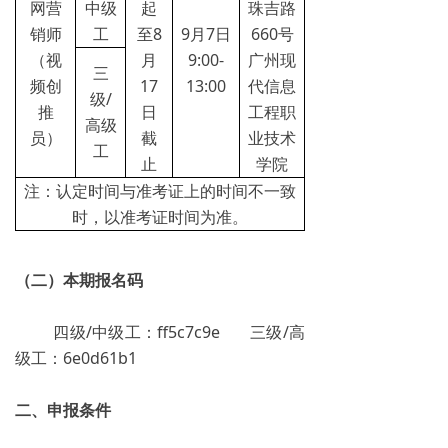
网营
中级
起
珠吉路
销师
工
至8
9月7日
660号
（视
月
9:00-
广州现
三
频创
17
13:00
代信息
级/
推
日
工程职
高级
员）
截
业技术
工
止
学院
注：认定时间与准考证上的时间不一致
时，以准考证时间为准。
（二）本期报名码
四级/中级工：ff5c7c9e 三级/高
级工：6e0d61b1
二、申报条件