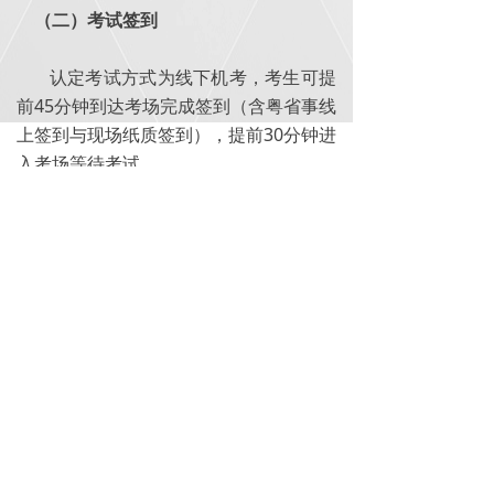
（二）考试签到
认定考试方式为线下机考，考生可提
前45分钟到达考场完成签到（含粤省事线
上签到与现场纸质签到），提前30分钟进
入考场等待考试。
（三）考核鉴定
1、理论考试、实操考试均采用线下机
版权所有©
广东省网络视听新媒体协会
考方式进行，理论考试、实操考试均实行
百分制，成绩皆达60分（含）以上者为合
格。单科成绩不满60分则视为不合格，每
科仅有1次补考机会，且需在下一次认定
考试期完成补考。
2、未按照规定参加考试的，将按照考
试缺考处理，成绩记为零分。